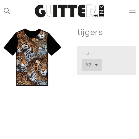
Ga
direct
naar
de
tijgers
hoofdinhoud
T-shirt