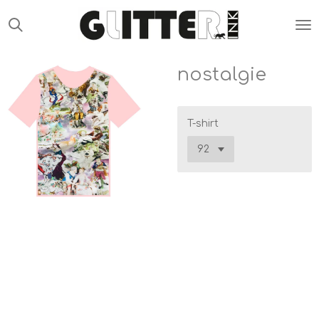
Ga
direct
naar
de
nostalgie
hoofdinhoud
T-shirt