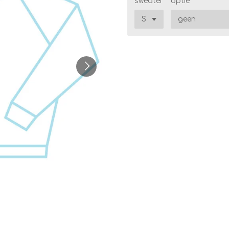
sweater
optie