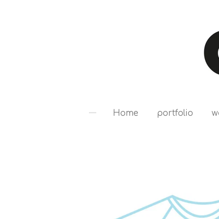
Ga
direct
naar
de
hoofdinhoud
Home
portfolio
w