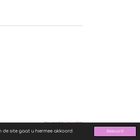
Powered by
JouwWeb
n de site gaat u hiermee akkoord.
Akkoord