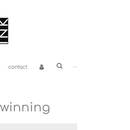
contact
twinning