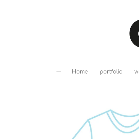
Ga
direct
naar
de
hoofdinhoud
Home
portfolio
w