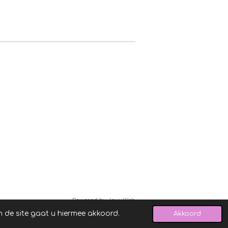
Powered by
JouwWeb
n de site gaat u hiermee akkoord.
Akkoord