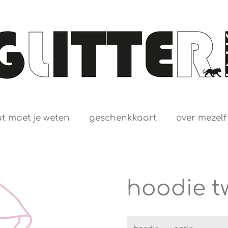
t moet je weten
geschenkkaart
over mezelf
hoodie t