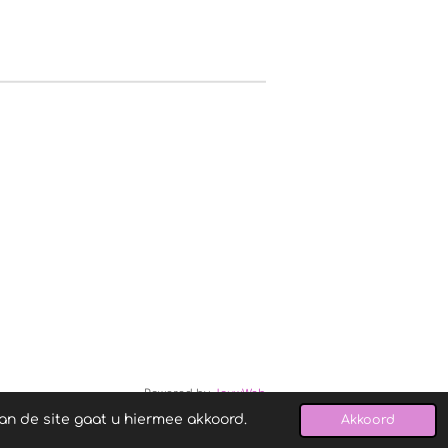
Powered by
JouwWeb
an de site gaat u hiermee akkoord.
Akkoord