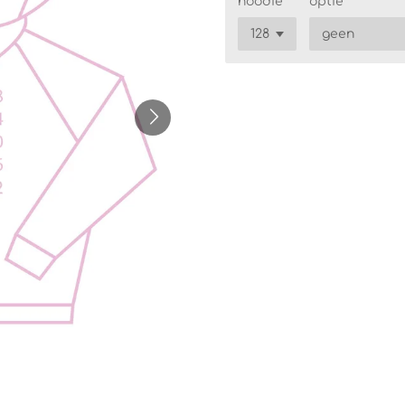
hoodie
optie