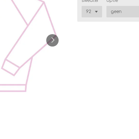
sweater
optie