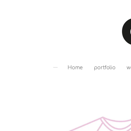
Ga
direct
naar
de
hoofdinhoud
Home
portfolio
w