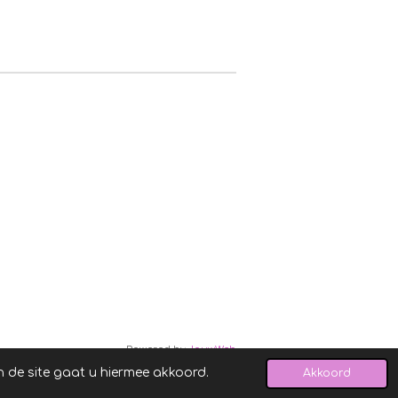
Powered by
JouwWeb
n de site gaat u hiermee akkoord.
Akkoord