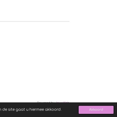
Powered by
JouwWeb
n de site gaat u hiermee akkoord.
Akkoord