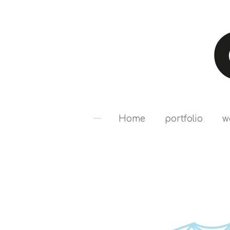
Ga
direct
naar
de
hoofdinhoud
Home
portfolio
w