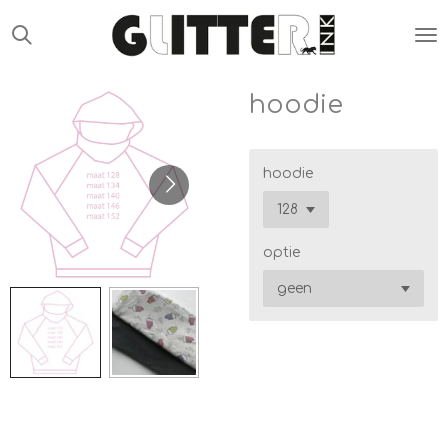
Ga
direct
naar
de
hoodie
hoofdinhoud
hoodie
optie