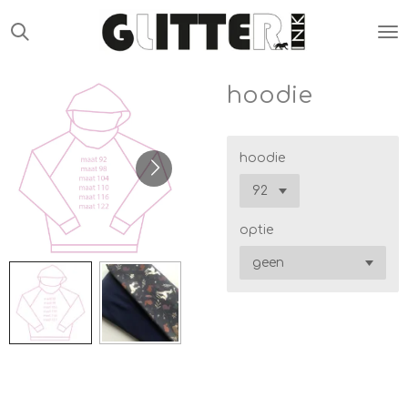
Ga
direct
naar
de
hoodie
hoofdinhoud
hoodie
optie