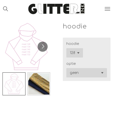
Ga
direct
naar
de
hoodie
hoofdinhoud
hoodie
optie