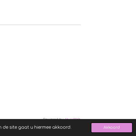
Powered by
JouwWeb
n de site gaat u hiermee akkoord.
Akkoord