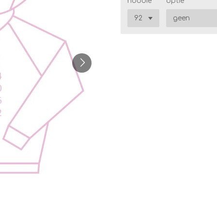
hoodie
optie