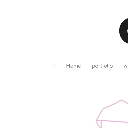
Ga
direct
naar
de
hoofdinhoud
Home
portfolio
w