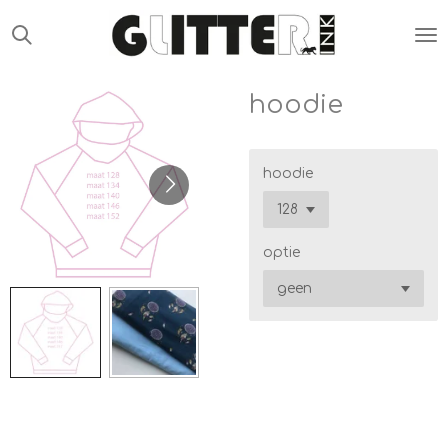
Ga
direct
naar
de
hoodie
hoofdinhoud
hoodie
optie