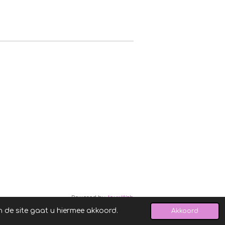
Powered by
JouwWeb
n de site gaat u hiermee akkoord.
Akkoord