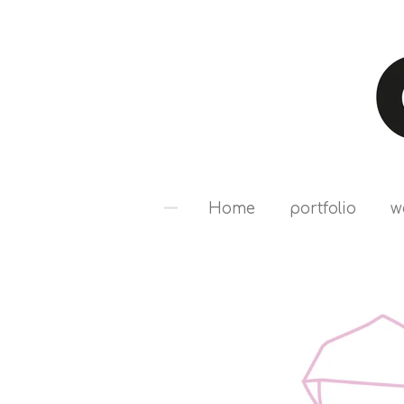
Ga
direct
naar
de
hoofdinhoud
Home
portfolio
w