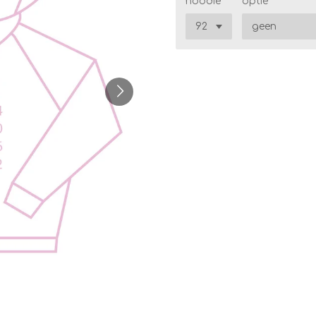
hoodie
optie