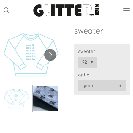
Ga
direct
naar
de
sweater
hoofdinhoud
sweater
optie