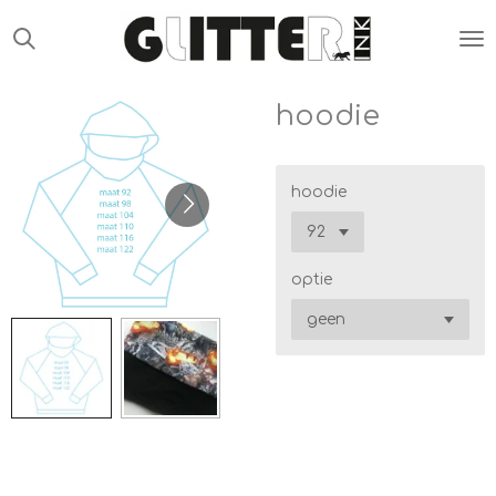
Ga
direct
naar
de
hoodie
hoofdinhoud
hoodie
optie