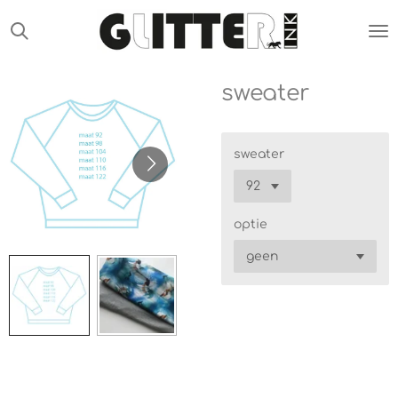
Ga
direct
naar
de
sweater
hoofdinhoud
sweater
optie