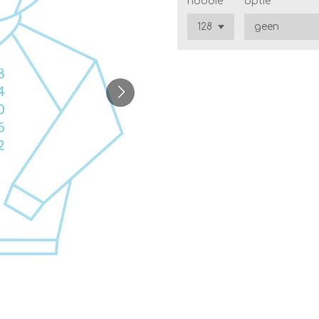
hoodie
optie