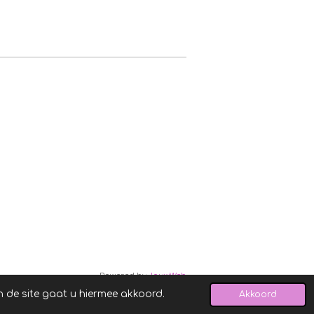
Powered by
JouwWeb
n de site gaat u hiermee akkoord.
Akkoord