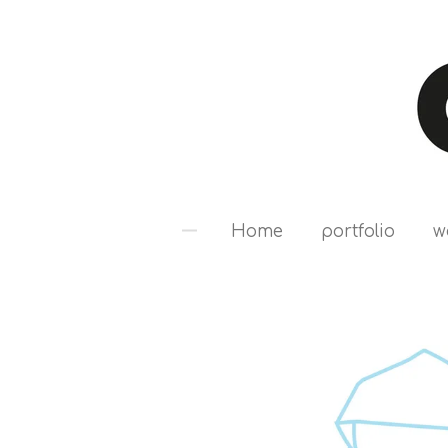
Ga
direct
naar
de
hoofdinhoud
Home
portfolio
w