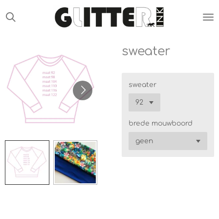
Ga
direct
naar
de
sweater
hoofdinhoud
sweater
brede mouwboord