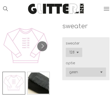
Ga
direct
naar
de
sweater
hoofdinhoud
sweater
optie