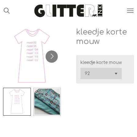
Ga
direct
naar
de
kleedje korte
hoofdinhoud
mouw
kleedje korte mouw