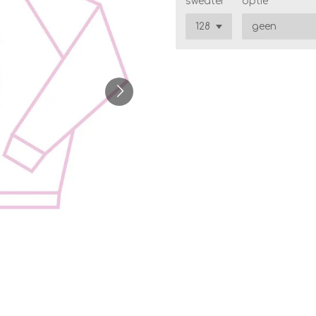
sweater
optie