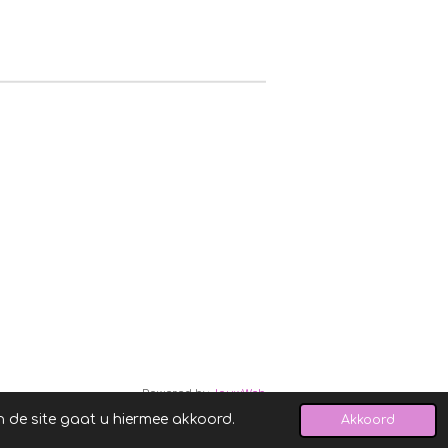
Powered by
JouwWeb
n de site gaat u hiermee akkoord.
Akkoord