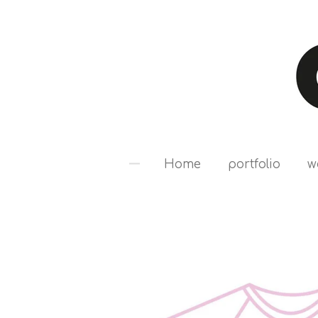
Ga
direct
naar
de
hoofdinhoud
Home
portfolio
w