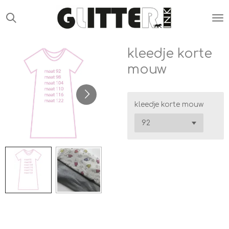
Ga
direct
naar
de
kleedje korte
hoofdinhoud
mouw
kleedje korte mouw