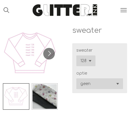
Ga
direct
naar
de
sweater
hoofdinhoud
sweater
optie