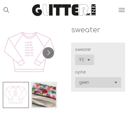
Ga
direct
naar
de
sweater
hoofdinhoud
sweater
optie