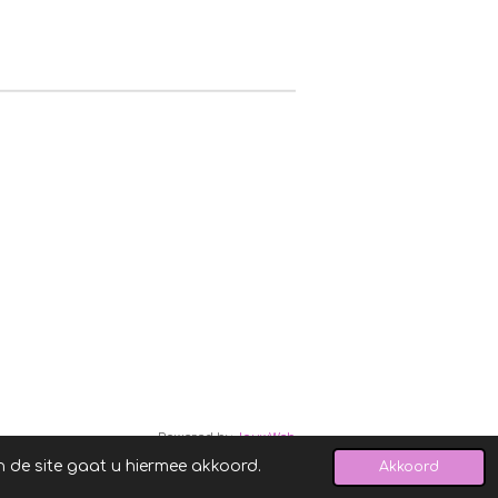
Powered by
JouwWeb
n de site gaat u hiermee akkoord.
Akkoord