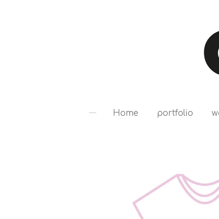
Ga
direct
naar
de
hoofdinhoud
Home
portfolio
w