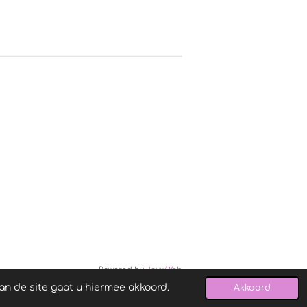
Powered by
JouwWeb
an de site gaat u hiermee akkoord.
Akkoord