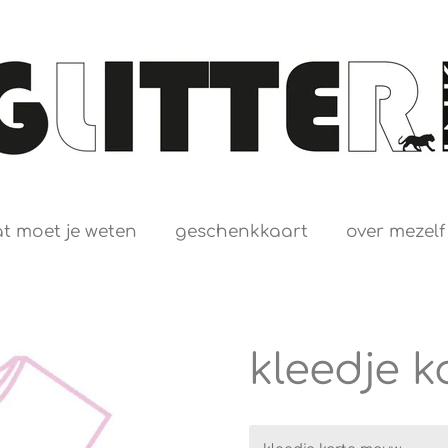
t moet je weten
geschenkkaart
over mezelf
kleedje 