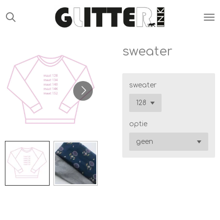
Ga
direct
naar
de
sweater
hoofdinhoud
sweater
optie