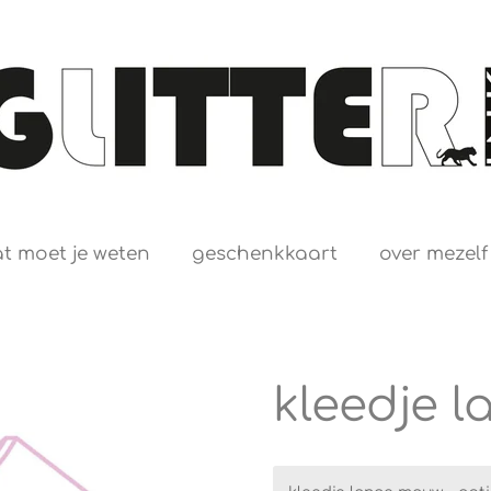
t moet je weten
geschenkkaart
over mezelf
kleedje 