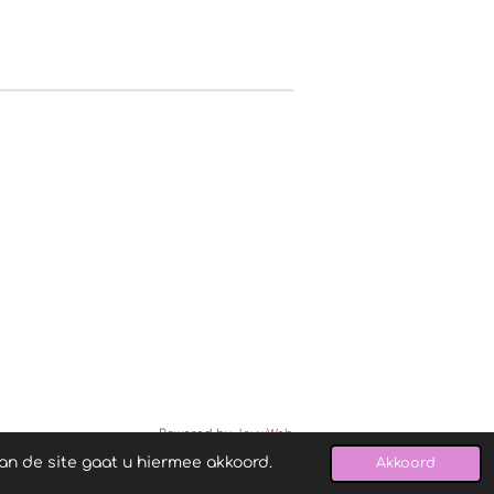
Powered by
JouwWeb
an de site gaat u hiermee akkoord.
Akkoord