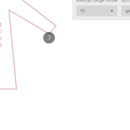
kleedje lange mouw
opt