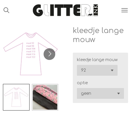
Ga
direct
naar
de
kleedje lange
hoofdinhoud
mouw
kleedje lange mouw
optie