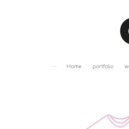
Ga
direct
naar
de
hoofdinhoud
Home
portfolio
w