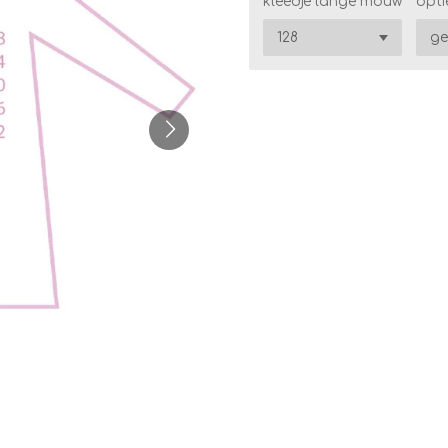
kleedje lange mouw
opti