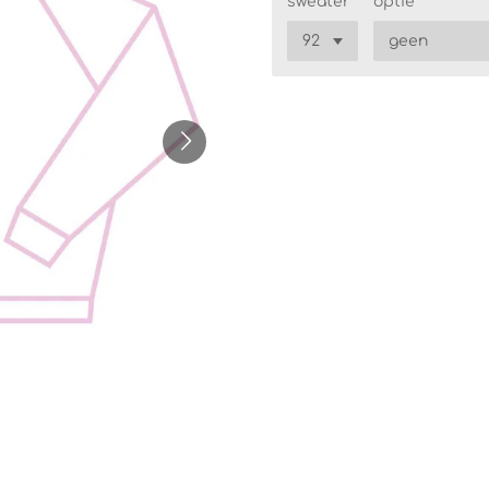
sweater
optie