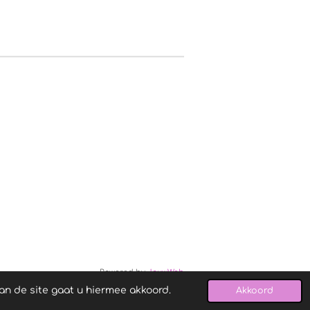
Powered by
JouwWeb
an de site gaat u hiermee akkoord.
Akkoord