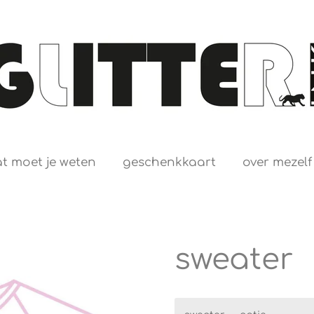
t moet je weten
geschenkkaart
over mezelf
sweater