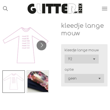
Ga
direct
naar
de
kleedje lange
hoofdinhoud
mouw
kleedje lange mouw
optie