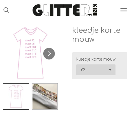
Ga
direct
naar
de
kleedje korte
hoofdinhoud
mouw
kleedje korte mouw