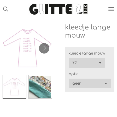
Ga
direct
naar
de
kleedje lange
hoofdinhoud
mouw
kleedje lange mouw
optie