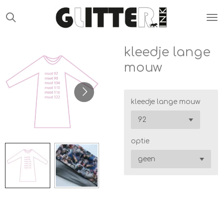
Ga
direct
naar
de
kleedje lange
hoofdinhoud
mouw
kleedje lange mouw
optie