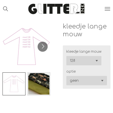
Ga
direct
naar
de
kleedje lange
hoofdinhoud
mouw
kleedje lange mouw
optie