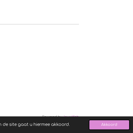
Powered by
JouwWeb
n de site gaat u hiermee akkoord.
Akkoord