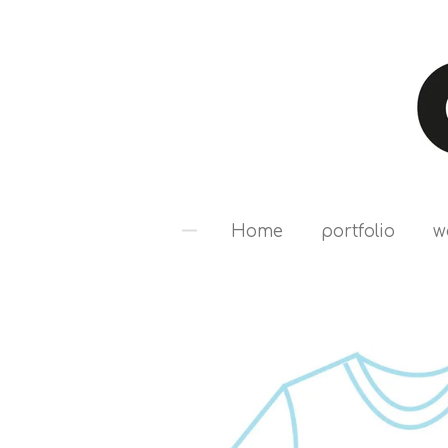
Ga
direct
naar
de
hoofdinhoud
Home
portfolio
w