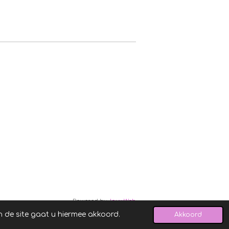
Powered by
JouwWeb
n de site gaat u hiermee akkoord.
Akkoord