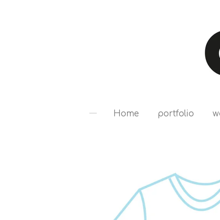
Ga
direct
naar
de
hoofdinhoud
Home
portfolio
w