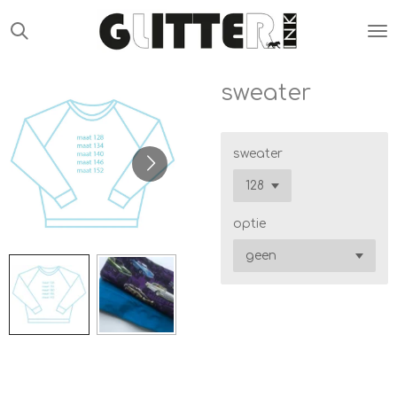
Ga
direct
naar
de
sweater
hoofdinhoud
sweater
optie