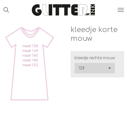
Ga
direct
naar
de
kleedje korte
hoofdinhoud
mouw
kleedje rechte mouw