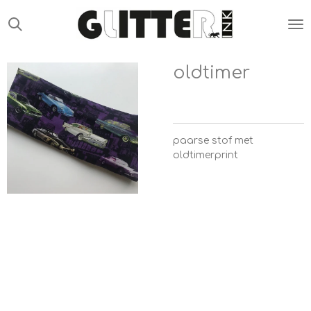
Ga
direct
naar
de
oldtimer
hoofdinhoud
paarse stof met
oldtimerprint