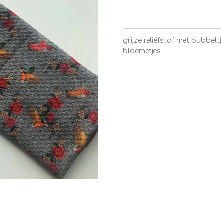
grijze reliëfstof met bubbel
bloemetjes