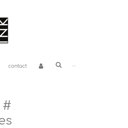
contact
 #
es