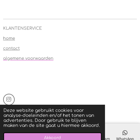
KLANTENSERVICE
home
contact
algemene voorwaarden
I
n
© 2020 Glitter Copyright @ All Rights Reserved
Deze website gebruikt cookies voor
s
Powered by
JouwWeb
analyse-doeleinden en/of het tonen van
t
advertenties. Door gebruik te blijven
a
maken van de site gaat u hiermee akkoord.
g
r
a
Akkoord
E-mailadres
Telefoonnummer
Kaart
Instagram
WhatsApp