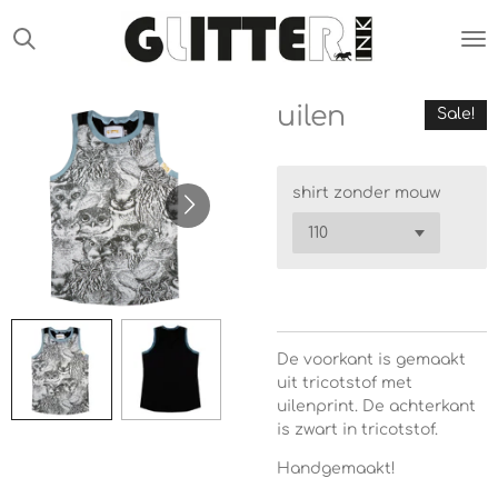
Ga
direct
naar
de
uilen
hoofdinhoud
Sale!
shirt zonder mouw
De voorkant is gemaakt
uit tricotstof met
uilenprint. De achterkant
is zwart in tricotstof.
Handgemaakt!