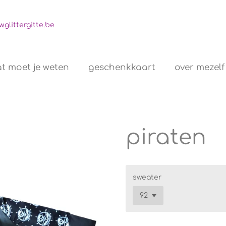
t moet je weten
geschenkkaart
over mezelf
piraten
sweater