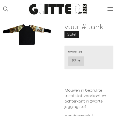
Ga
direct
naar
de
vuur # tank
hoofdinhoud
Sale!
sweater
Mouwen in bedrukte
tricotstof, voorkant en
achterkant in zwarte
joggingstof.
Handgemaakt!